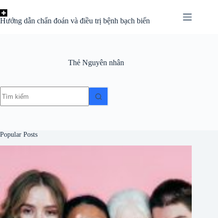
Chuyển
đến
Hướng dẫn chẩn đoán và điều trị bệnh bạch biến
phần
nội
dung
Thẻ
Nguyên nhân
Không
có
kết
quả
Popular Posts