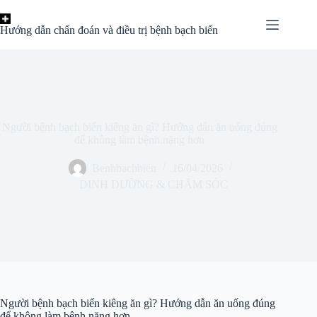
Chuyển
đến
Hướng dẫn chẩn đoán và điều trị bệnh bạch biến
phần
nội
dung
Người bệnh bạch biến kiêng ăn gì? Hướng dẫn ăn uống đúng
để không làm bệnh nặng hơn
Benhbachbien
16/04/2026
DINH DƯỠNG & CHĂM SÓC
Người bệnh bạch biến kiêng ăn gì? Hướng dẫn ăn uống đúng
để không làm bệnh nặng hơn