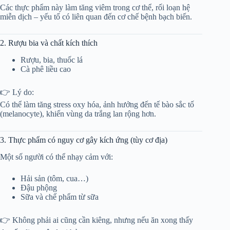
Các thực phẩm này làm tăng viêm trong cơ thể, rối loạn hệ
miễn dịch – yếu tố có liên quan đến cơ chế bệnh bạch biến.
2. Rượu bia và chất kích thích
Rượu, bia, thuốc lá
Cà phê liều cao
👉 Lý do:
Có thể làm tăng stress oxy hóa, ảnh hưởng đến tế bào sắc tố
(melanocyte), khiến vùng da trắng lan rộng hơn.
3. Thực phẩm có nguy cơ gây kích ứng (tùy cơ địa)
Một số người có thể nhạy cảm với:
Hải sản (tôm, cua…)
Đậu phộng
Sữa và chế phẩm từ sữa
👉 Không phải ai cũng cần kiêng, nhưng nếu ăn xong thấy