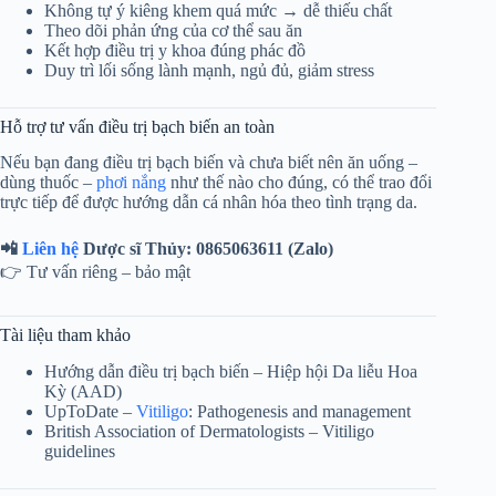
Không tự ý kiêng khem quá mức → dễ thiếu chất
Theo dõi phản ứng của cơ thể sau ăn
Kết hợp điều trị y khoa đúng phác đồ
Duy trì lối sống lành mạnh, ngủ đủ, giảm stress
Hỗ trợ tư vấn điều trị bạch biến an toàn
Nếu bạn đang điều trị bạch biến và chưa biết nên ăn uống –
dùng thuốc –
phơi nắng
như thế nào cho đúng, có thể trao đổi
trực tiếp để được hướng dẫn cá nhân hóa theo tình trạng da.
📲
Liên hệ
Dược sĩ Thủy: 0865063611 (Zalo)
👉 Tư vấn riêng – bảo mật
Tài liệu tham khảo
Hướng dẫn điều trị bạch biến – Hiệp hội Da liễu Hoa
Kỳ (AAD)
UpToDate –
Vitiligo
: Pathogenesis and management
British Association of Dermatologists – Vitiligo
guidelines