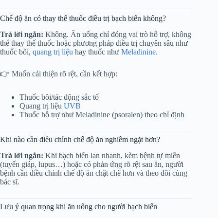
Chế độ ăn có thay thế thuốc điều trị bạch biến không?
Trả lời ngắn:
Không. Ăn uống chỉ đóng vai trò hỗ trợ, không
thể thay thế thuốc hoặc phương pháp điều trị chuyên sâu như
thuốc bôi,
quang trị liệu
hay thuốc như
Meladinine
.
👉 Muốn cải thiện rõ rệt, cần kết hợp:
Thuốc bôi/tác động sắc tố
Quang trị liệu
UVB
Thuốc hỗ trợ như Meladinine (psoralen) theo chỉ định
Khi nào cần điều chỉnh chế độ ăn nghiêm ngặt hơn?
Trả lời ngắn:
Khi bạch biến lan nhanh, kèm bệnh tự miễn
(tuyến giáp, lupus…) hoặc có phản ứng rõ rệt sau ăn, người
bệnh cần điều chỉnh chế độ ăn chặt chẽ hơn và theo dõi cùng
bác sĩ.
Lưu ý quan trọng khi ăn uống cho người bạch biến