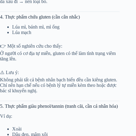
da xấu đi → nên loại bỏ.
4. Thực phẩm chứa gluten (cần cân nhắc)
Lúa mì, bánh mì, mì ống
Lúa mạch
👉 Một số nghiên cứu cho thấy:
Ở người có cơ địa tự miễn, gluten có thể làm tình trạng viêm
tăng lên.
⚠️ Lưu ý:
Không phải tất cả bệnh nhân bạch biến đều cần kiêng gluten.
Chỉ nên hạn chế nếu có bệnh lý tự miễn kèm theo hoặc được
bác sĩ khuyến nghị.
5. Thực phẩm giàu phenol/tannin (tranh cãi, cần cá nhân hóa)
Ví dụ:
Xoài
Dâu đen, mâm xôi